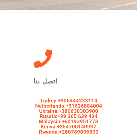
اتصل بنا
Turkey:+905444333114
Netherlands:+31626884004
Ukraine:+380638303900
Russia:+99 365 639 434
Malaysia:+60193951773
Kenya:+254700140937
Rwanda:+250789895800