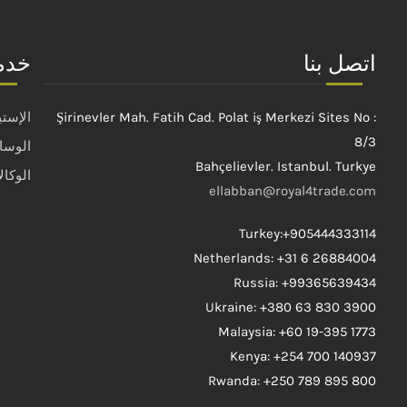
اتصل بنا
خدما
Şirinevler Mah. Fatih Cad. Polat iş Merkezi Sites No :
الإستي
8/3
الوساط
Bahçelievler. Istanbul. Turkye
الوكال
ellabban@royal4trade.com
Turkey:+905444333114
Netherlands: +31 6 26884004
Russia: +99365639434
Ukraine: +380 63 830 3900
Malaysia: +60 19-395 1773
Kenya: +254 700 140937
Rwanda: +250 789 895 800